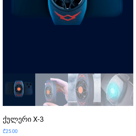
ქულერი X-3
₾
25.00