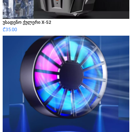
უსადენო ქულერი X-52
₾
35.00