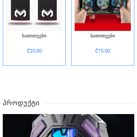
სათითეები
სათითეები
₾
20.00
₾
15.00
ᲞᲠᲝᲓᲣᲥᲢᲘ