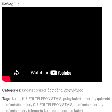
მარაგშია
Categories:
Uncategorized
,
მაღაზია
,
ქულერები
Tags:
kuleri
,
KULERI TELEFONISTVIS
,
pubg kuleri
,
qulerebi
,
qulerebi
telefonistis
,
quleri
,
QULERI TELEFONISTVIS
,
telefonis kulerebi
,
telefonis kuleri
,
teleponis kulerebi
,
teleponis kuleri
,