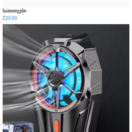
სათითეები
₾
20.00