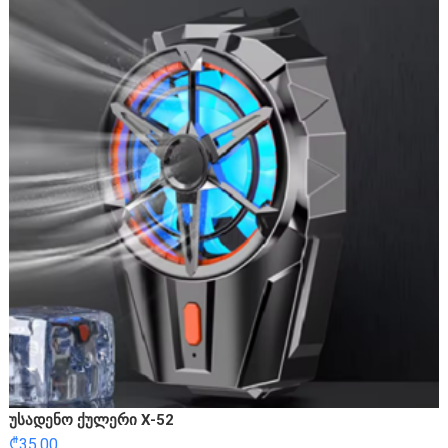
უსადენო ქულერი X-52
₾
35.00