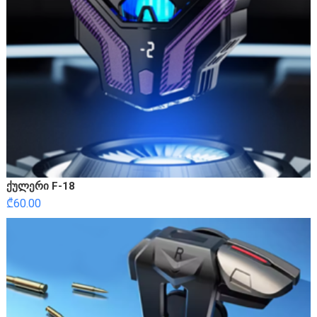
ქულერი F-18
₾
60.00