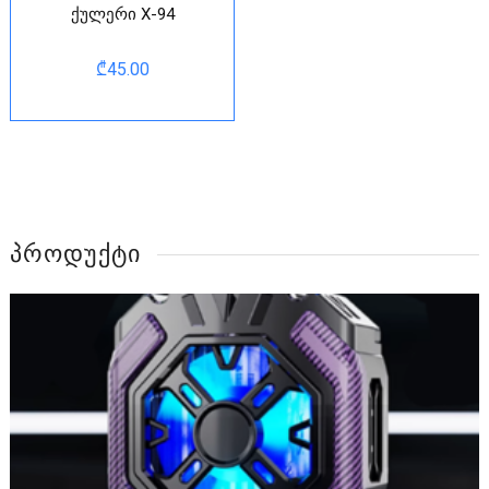
ქულერი X-94
₾
45.00
ᲞᲠᲝᲓᲣᲥᲢᲘ