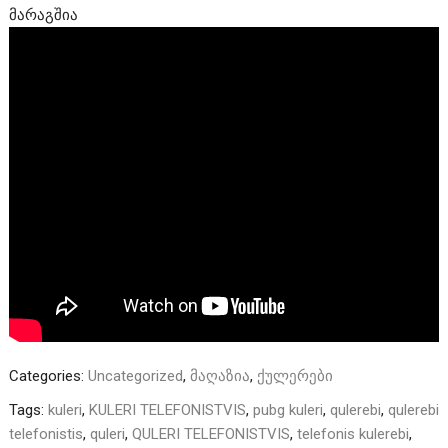
მარაგშია
Categories:
Uncategorized
,
მაღაზია
,
ქულერები
Tags:
kuleri
,
KULERI TELEFONISTVIS
,
pubg kuleri
,
qulerebi
,
qulerebi
telefonistis
,
quleri
,
QULERI TELEFONISTVIS
,
telefonis kulerebi
,