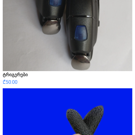
ტრიგერები
₾
50.00