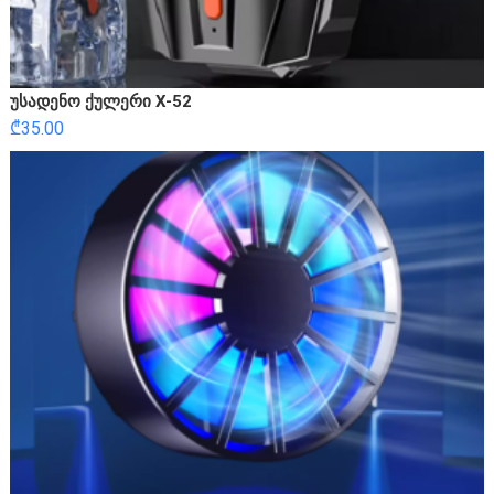
უსადენო ქულერი X-52
₾
35.00