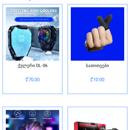
ქულერი DL-06
სათითეები
₾
70.00
₾
10.00