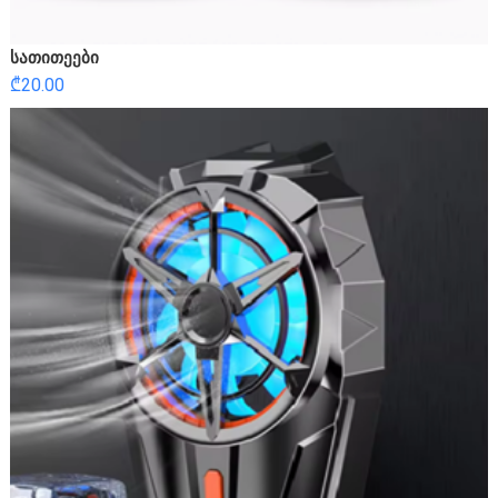
სათითეები
₾
20.00