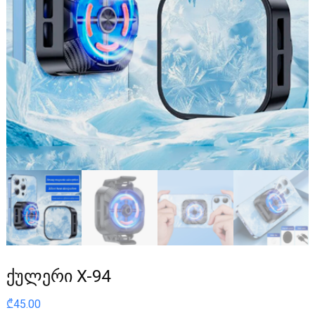
ქულერი X-94
₾
45.00