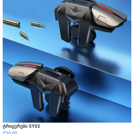
ტრიგერები SY02
₾
30.00