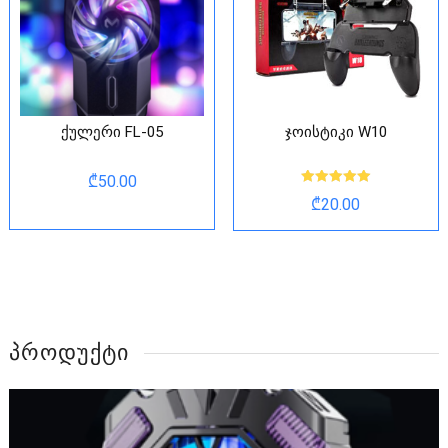
ქულერი FL-05
ჯოისტიკი W10
₾
50.00
Rated
₾
20.00
5.00
out of 5
ᲞᲠᲝᲓᲣᲥᲢᲘ