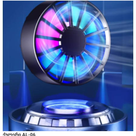
ქულერი AL-06