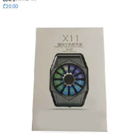
₾
20.00