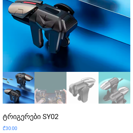
ტრიგერები SY02
₾
30.00