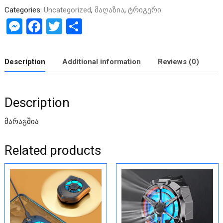
Categories:
Uncategorized
,
მაღაზია
,
ტრიგერი
M
F
T
S
es
a
wi
h
se
ce
tt
ar
Description
Additional information
Reviews (0)
n
b
er
e
g
o
Description
er
o
k
მარაგშია
Related products