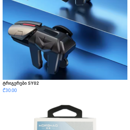
ტრიგერები SY02
₾
30.00