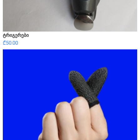
ტრიგერები
₾
50.00