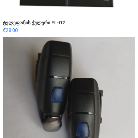
ტელეფონის ქულერი FL-O2
₾
28.00