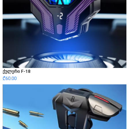
ქულერი F-18
₾
60.00