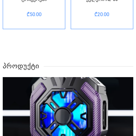
₾
50.00
₾
20.00
ᲞᲠᲝᲓᲣᲥᲢᲘ