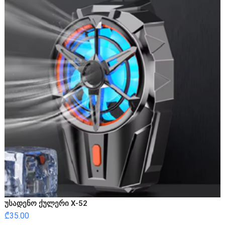
უსადენო ქულერი X-52
₾
35.00