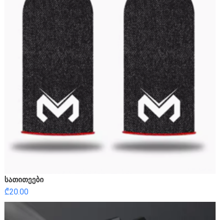
სათითეები
₾
20.00