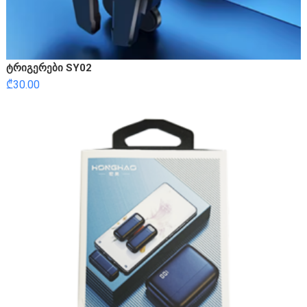
ტრიგერები SY02
₾
30.00