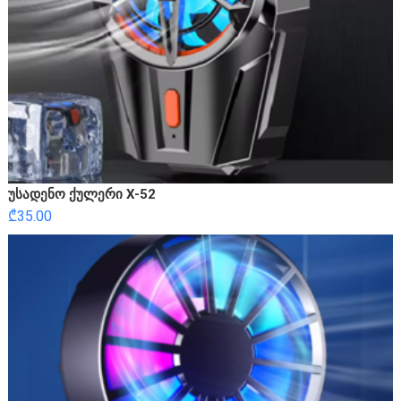
უსადენო ქულერი X-52
₾
35.00