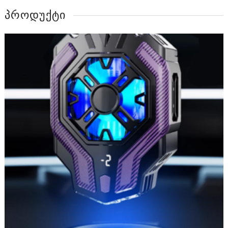
ᲞᲠᲝᲓᲣᲥᲢᲘ