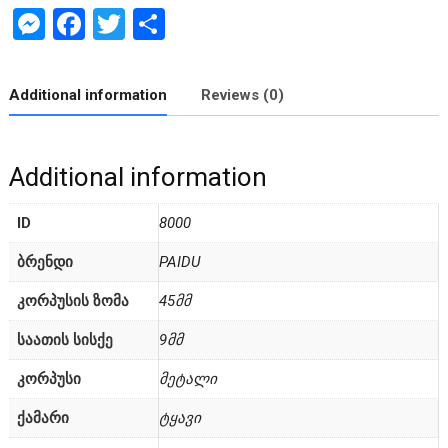
M
F
T
S
es
a
wi
h
se
ce
tt
ar
Additional information
Reviews (0)
n
b
er
e
g
o
Additional information
er
o
k
ID
8000
ᲑᲠᲔᲜᲓᲘ
PAIDU
ᲙᲝᲠᲞᲣᲡᲘᲡ ᲖᲝᲛᲐ
45მმ
ᲡᲐᲐᲗᲘᲡ ᲡᲘᲡᲥᲔ
9მმ
ᲙᲝᲠᲞᲣᲡᲘ
მეტალი
ᲥᲐᲛᲐᲠᲘ
ტყავი