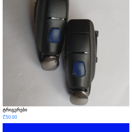
ტრიგერები
₾
50.00