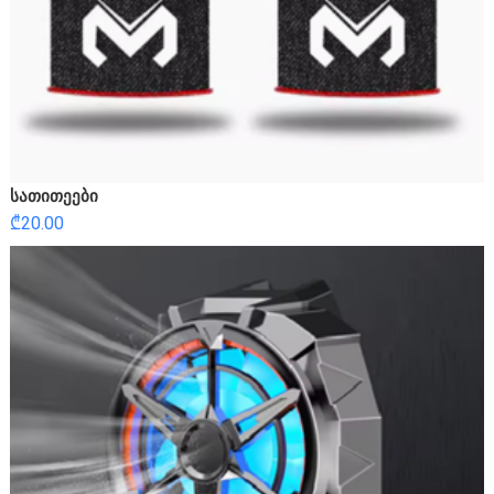
სათითეები
₾
20.00