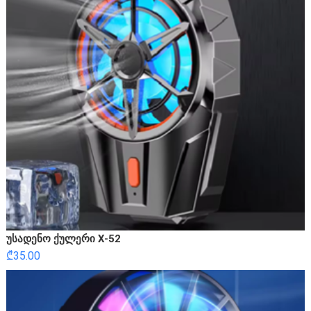
უსადენო ქულერი X-52
₾
35.00