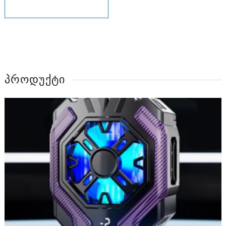
ᲞᲠᲝᲓᲣᲥᲢᲘ