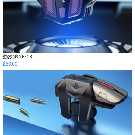
ქულერი F-18
₾
60.00