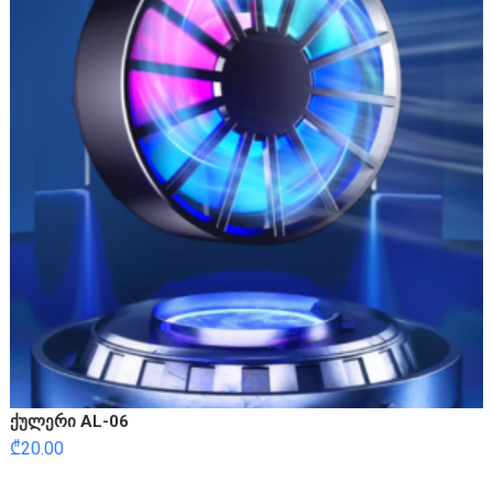
ქულერი AL-06
₾
20.00