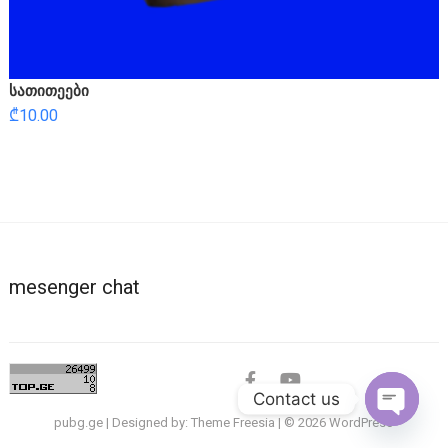
სათითეები
₾
10.00
mesenger chat
facebook
youtube
Contact us
pubg.ge
| Designed by:
Theme Freesia
| © 2026
WordPress
O