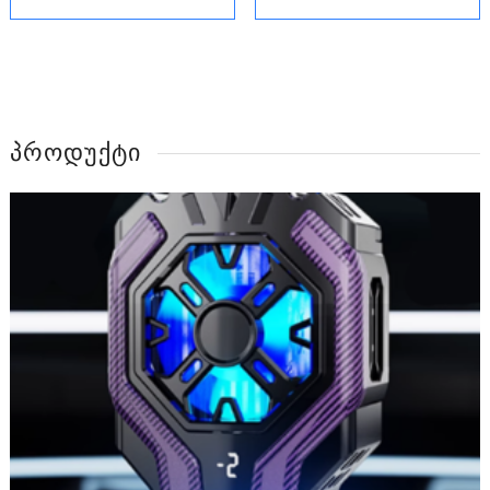
ᲞᲠᲝᲓᲣᲥᲢᲘ