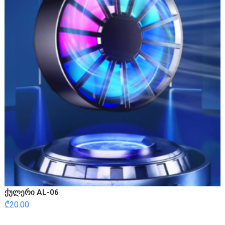
ქულერი AL-06
₾
20.00