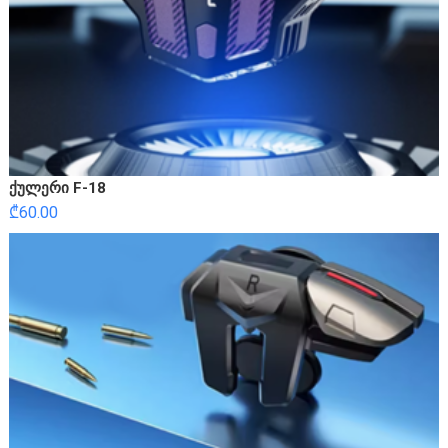
ქულერი F-18
₾
60.00