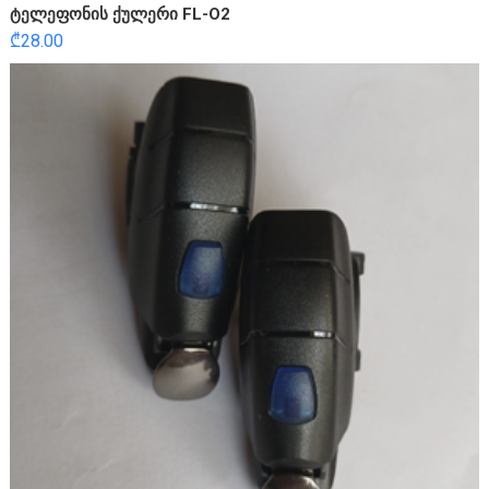
ტელეფონის ქულერი FL-O2
₾
28.00