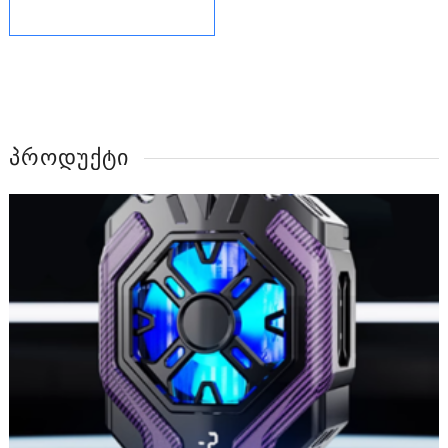
ᲞᲠᲝᲓᲣᲥᲢᲘ