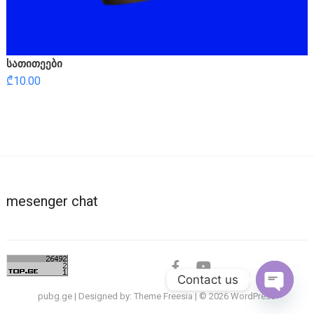
სათითეები
₾
10.00
mesenger chat
facebook
youtube
Contact us
pubg.ge
| Designed by:
Theme Freesia
| © 2026
WordPress
O