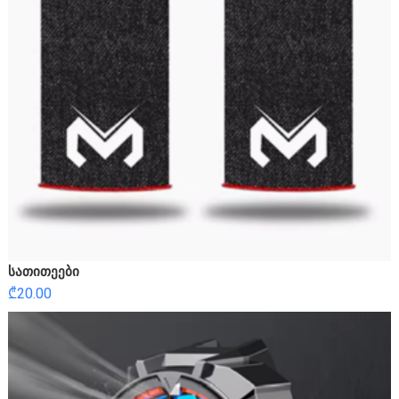
სათითეები
₾
20.00