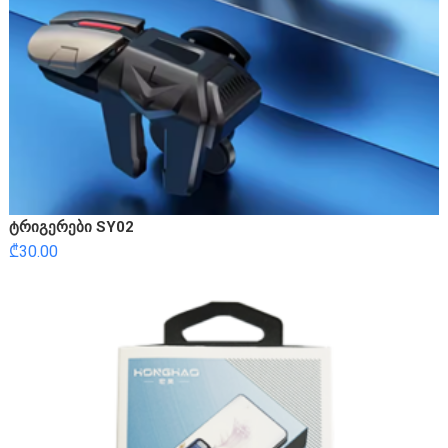
ტრიგერები SY02
₾
30.00