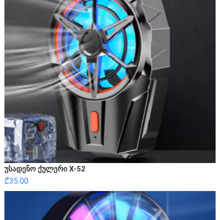
უსადენო ქულერი X-52
₾
35.00