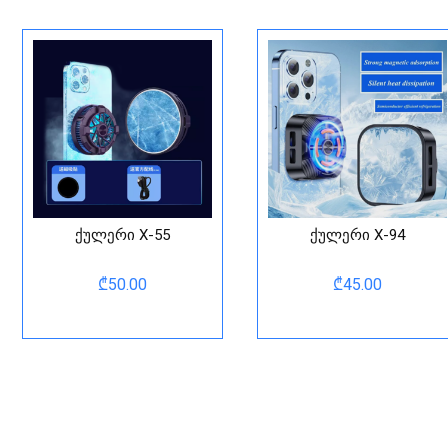
ქულერი X-55
ქულერი X-94
₾
50.00
₾
45.00