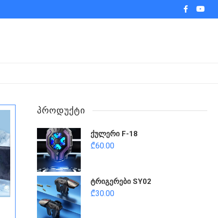
facebook
youtub
ᲞᲠᲝᲓᲣᲥᲢᲘ
ქულერი F-18
₾
60.00
ტრიგერები SY02
₾
30.00