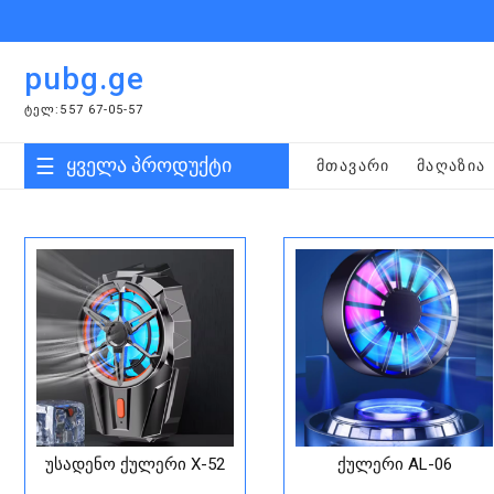
Skip
to
content
pubg.ge
ᲢᲔᲚ:557 67-05-57
ყველა პროდუქტი
ᲛᲗᲐᲕᲐᲠᲘ
ᲛᲐᲦᲐᲖᲘᲐ
უსადენო ქულერი X-52
ქულერი AL-06