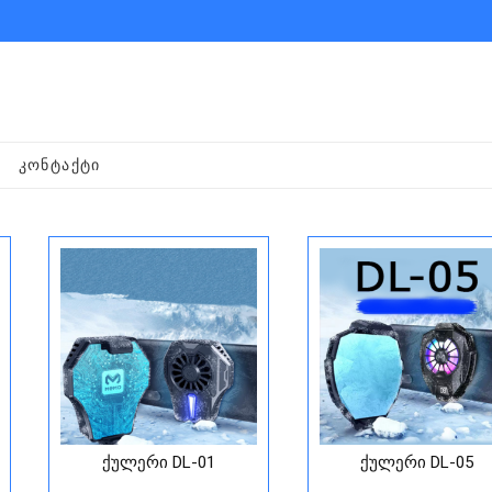
ᲙᲝᲜᲢᲐᲥᲢᲘ
ქულერი DL-01
ქულერი DL-05