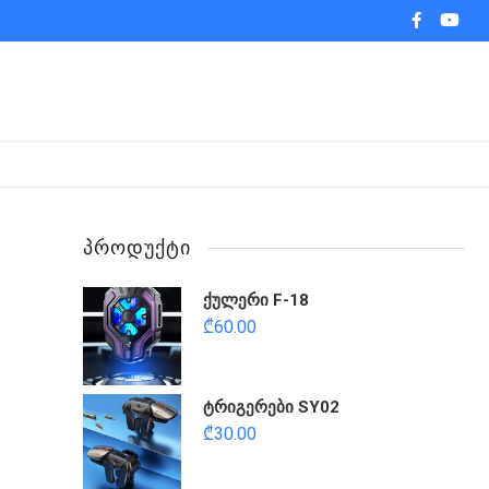
facebook
youtub
ᲞᲠᲝᲓᲣᲥᲢᲘ
ქულერი F-18
₾
60.00
ტრიგერები SY02
₾
30.00