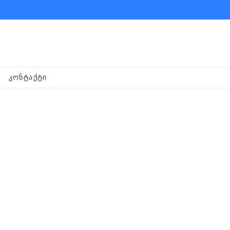
ᲙᲝᲜᲢᲐᲥᲢᲘ