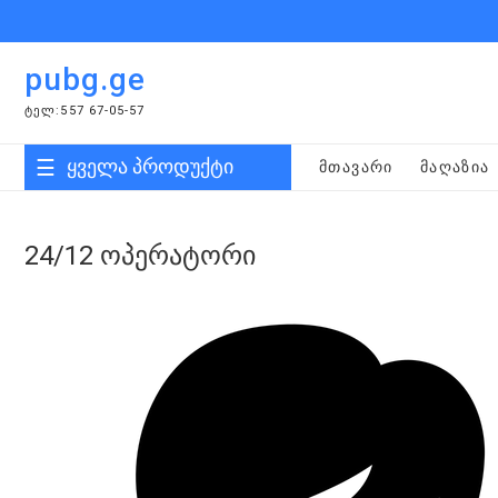
Skip
to
content
pubg.ge
ᲢᲔᲚ:557 67-05-57
ყველა პროდუქტი
ᲛᲗᲐᲕᲐᲠᲘ
ᲛᲐᲦᲐᲖᲘᲐ
24/12 ოპერატორი